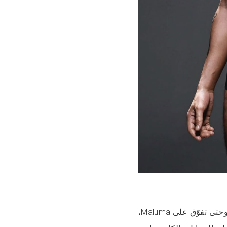
المغني البورتوريكي بان فوق شخصيات تاريخية بحال Brad Pitt وحتى تفوّق على Maluma،