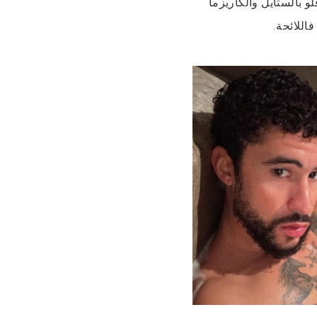
 بالستايل والكاريزما
فاللائحة