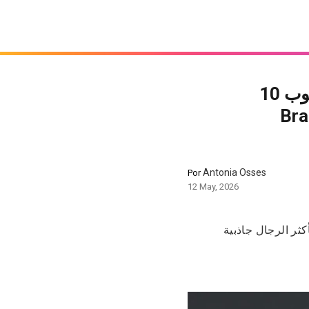
«أقصى مستوى ديال الإغراء»: Bad Bunny دخل للتوب 10
ة فالتاريخ وتفوّق على
Antonia Osses
Por
12 May, 2026
كثر الرجال جاذبية