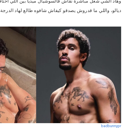
وهاد الشي شعل مباشرة نقاش فالسوشيال ميديا بين اللي احتافلو
ديالو، واللي ما قدروش يصدقو كيفاش شافوه طالع لهاد الدرجة .
badbunnypr