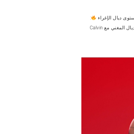
:
وى ديال الإغراء
إشهار Calvin Klein. بطبيعة الحال»، كيشيرو للحملة الفيروسية ديال المغني مع Calvin