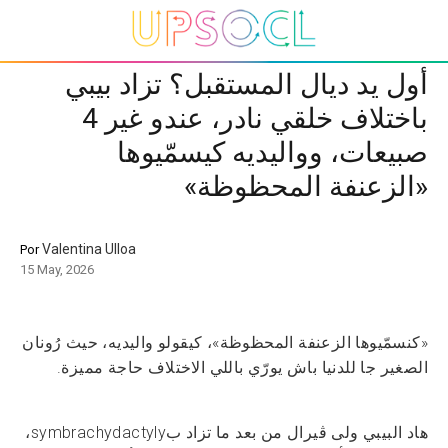
أول يد ديال المستقبل؟ تزاد بيبي
باختلاف خلقي نادر، عندو غير 4
صبيعات، وواليديه كيسمّيوها
«الزعنفة المحظوظة»
Valentina Ulloa
Por
15 May, 2026
«كنسمّيوها الزعنفة المحظوظة»، كيقولو واليديه، حيث رُونان
الصغير جا للدنيا باش يورّي باللي الاختلاف حاجة مميزة.
هاد البيبي ولى ڤيرال من بعد ما تزاد بsymbrachydactyly،