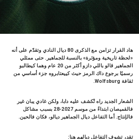
هاد القرار تزامن مع الذكرى 80 ديال النادي وتقدّم على أنه
«لحظة تاريخية ومؤثرة» بالنسبة للجماهير. حتى ممثلي
الجماهير قالو باللي دازو أكثر من 20 عام وهما كيطالبو
رسميًا برجوع داك الرمز حيث كييعتابروه جزء أساسي من
ثقافة Wolfsburg.
الشعار الجديد راه تْكشف عليه دابا، ولكن غادي يبان غير
فالقميصان ابتداءً من موسم 2027-28 بسبب مشاكل
فالإنتاج. أما التفاعل ديال الجماهير ديالو، فكان فالحين.
تقدر تشوف التفاعل ديالهم هنا: