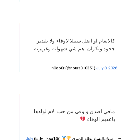
كالانعام او اضل سبيلا لاوفاء ولا تقدير
جحود ونكران اهم شي شهواته وغريزته
July 8, 2026
— n0oo0r (@noura310351)
مافي اصدق واوفى من حب الام لولدها
ياعديم الوفاء
— ‏ ‏ ﮼سِتُ،النساءِ بطلة الدوري
(@lady__ksa1)
July