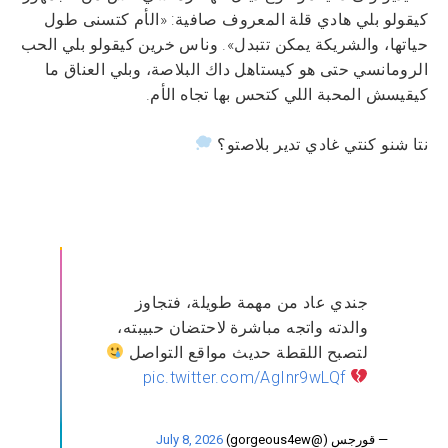
كيقولو بلي هادي قلة المعروف صافية: «الأم كتسنى طول
حياتها، والشريكة يمكن تتبدل». وناس خرين كيقولو بلي الحب
الرومانسي حتى هو كيستاهل داك البلاصة، وبلي العناق ما
كيقيسش المحبة اللي كتحس بها تجاه الأم.
نتا شنو كنتي غادي تدير بلاصتو؟
جندي عاد من مهمة طويلة، فتجاوز
والدته واتجه مباشرة لاحتضان حبيبته،
لتصبح اللقطة حديث مواقع التواصل
pic.twitter.com/AgInr9wLQf
— قورجس (@gorgeous4ew)
July 8, 2026