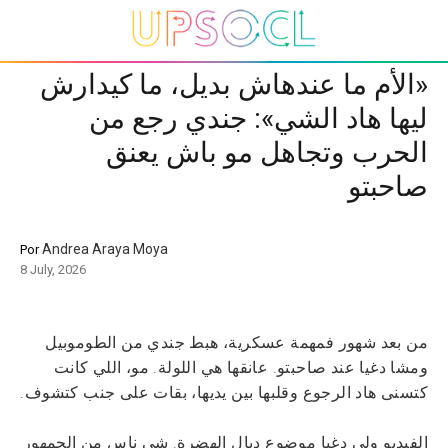
«الأم ما عندهاش بديل، ما كيدارش
ليها هاد الشي»: جندي رجع من
الحرب وتجاهل مو باش يعنق
صاحبتو
Andrea Araya Moya
Por
8 July, 2026
من بعد شهور فمهمة عسكرية، هبط جندي من الطوموبيل
ومشا دغيا عند صاحبتو. عانقها هي اللولة. مو، اللي كانت
كتسنى هاد الرجوع وقلبها بين يديها، بقات على جنب كتشوف.
الفيديو ولى دغيا موضوع ديال الهضرة. شي ناس من الجمهور