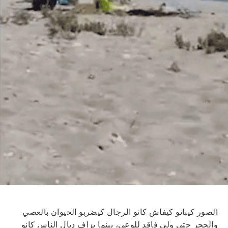
الصور كيبانو كيفاش كانو الرجال كيضربو الحيوان بالعصي
والحجر حتى ولى فاقد للوعي، بينما بزاف ديال الناس كانو