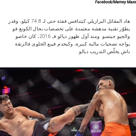
Facebook/Marney Maxx
هاد المقاتل البرازيلي كيتنافس ففئة حتى لـ 74.8 كيلو، وقدر
يطوّر تقنية مدهشة معتمدة على تخصصات بحال الكونغ فو
والجيو جيتسو. ومنذ أول ظهور ديالو فـ 2016، كان خاصو
يواجه تضحيات مالية كبيرة، وكيخدم فبيع الحلوى فالزنقة
باش يخلّص التدريب ديالو.