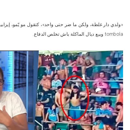
«ولدي دار غلطة، ولكن ما ضر حتى واحد»، كتقول مو يّمو، إيزاب
tombola وبيع ديال الماكلة باش تخلص الدفاع.