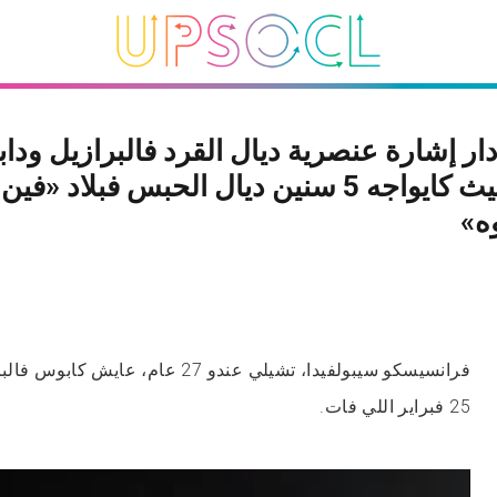
ر إشارة عنصرية ديال القرد فالبرازيل ودابا
يائس حيث كايواجه 5 سنين ديال الحبس فبلاد «فين
ه»
فرانسيسكو سيبولفيدا، تشيلي عندو 27 عام،
25 فبراير اللي فات.