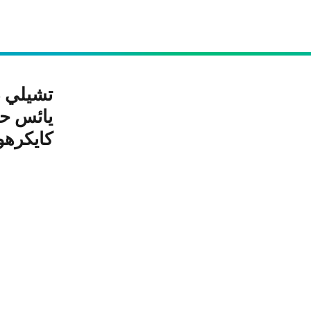
تشيلي دا
كايكرهو