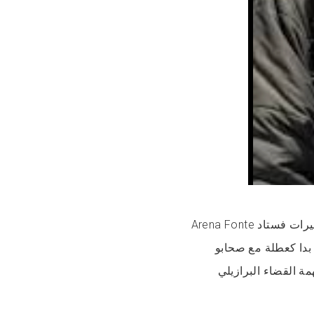
فالماطش بين باهيا وO’Higgins فكوبا ليبرتادوريس، شدّاتو الكاميرات فستاد Arena Fonte
لي بدا كعطلة مع صحابو
ة القضاء البرازيلي