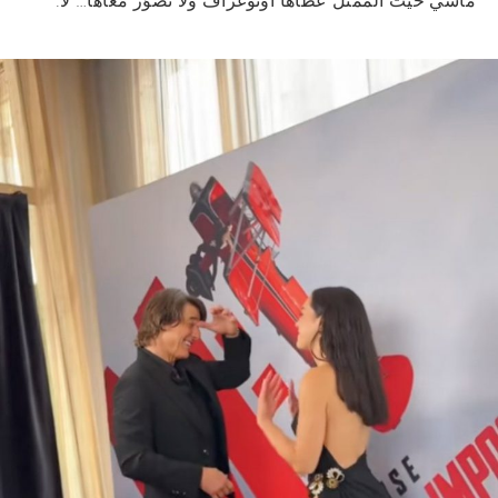
ماشي حيت الممثل عطاها أوتوغراف ولا تصوّر معاها… لا.