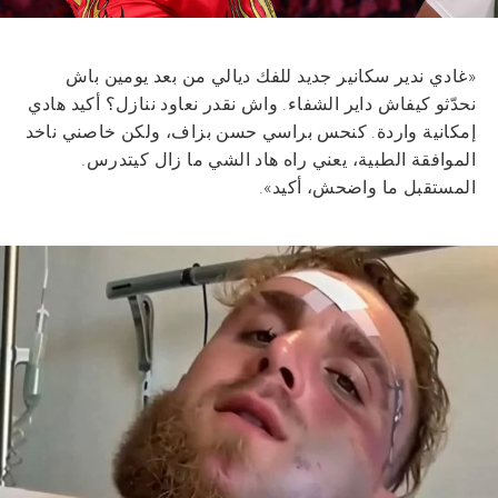
«غادي ندير سكانير جديد للفك ديالي من بعد يومين باش
نحدّثو كيفاش داير الشفاء. واش نقدر نعاود ننازل؟ أكيد هادي
إمكانية واردة. كنحس براسي حسن بزاف، ولكن خاصني ناخد
الموافقة الطبية، يعني راه هاد الشي ما زال كيتدرس.
المستقبل ما واضحش، أكيد».