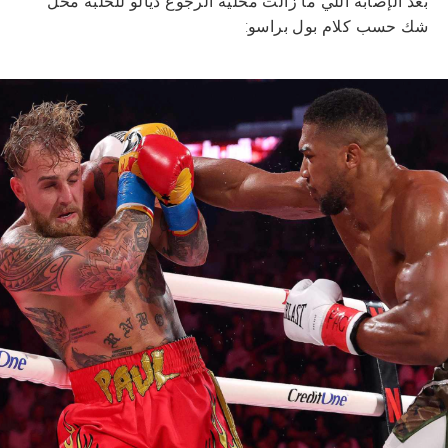
بعد الإصابة اللي ما زالت مخليّة الرجوع ديالو للحلبة محل
شك حسب كلام بول براسو: