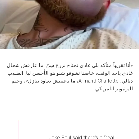
«أنا تقريباً متأكد بلي غادي نحتاج نزرع سِنّ. ما عارفش شحال
غادي ياخذ الوقت، خاصنا نشوفو شنو هو الأحسن ليا. الطبيب
ديالي، Armand Charlotte، ما باغينيش نعاود ننازل»، وختم
اليوتيوبر الأمريكي.
Jake Paul said there’s a “real