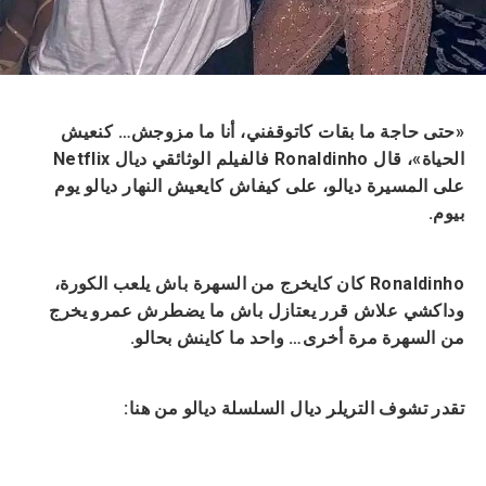
«حتى حاجة ما بقات كاتوقفني، أنا ما مزوجش… كنعيش
الحياة»، قال Ronaldinho فالفيلم الوثائقي ديال Netflix
على المسيرة ديالو، على كيفاش كايعيش النهار ديالو يوم
بيوم.
Ronaldinho كان كايخرج من السهرة باش يلعب الكورة،
وداكشي علاش قرر يعتازل باش ما يضطرش عمرو يخرج
من السهرة مرة أخرى… واحد ما كاينش بحالو.
تقدر تشوف التريلر ديال السلسلة ديالو من هنا: