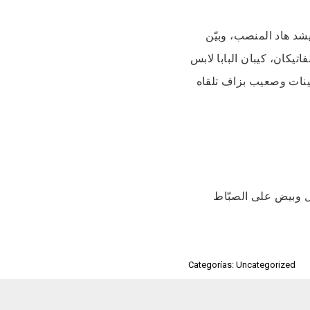
الزعيم الديني اللي تزاد فشيكاغو بالاسم Bob 
فاتيكان، كيبان البابا لابس
Nike Franchise Low Plus، تلقاه
كحل وبيض على الصبّاط
Categorías: Uncategorized