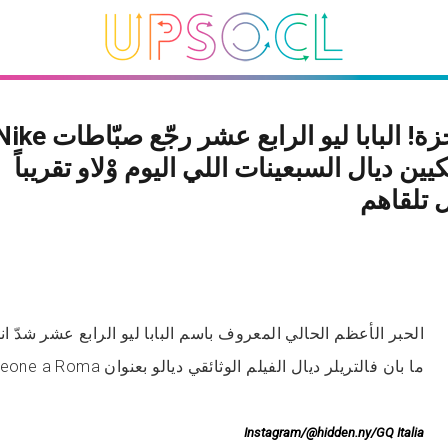
دار معجزة! البابا ليو الرابع عشر رجّع ص Nike
يين ديال السبعينات اللي اليوم وْلاو تقريباً
تلقاهم
الحبر الأعظم الحالي المعروف باسم البابا ليو الرابع عشر شدّ ان
ما بان فالتريلر ديال الفيلم الوثائقي ديالو بعنوان Leone a Roma لابس حداء مميّز بزاف.
Instagram/@hidden.ny/GQ Italia