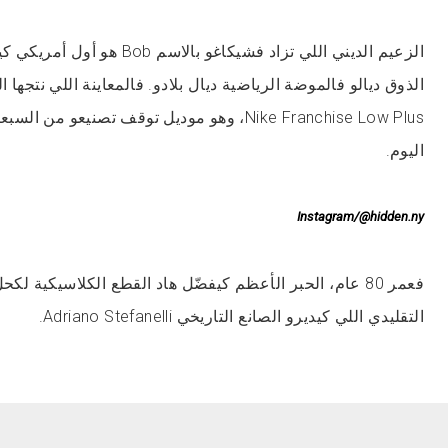
هو أول أمريكي كيشد هاد المنصب، وبيّن
الذوق ديالو فالموضة الرياضية ديال بلادو. فالمعاينة اللي نتجها ال
وهو موديل توقف تصنيعو من السبعينات وصعيب بزاف 
اليوم.
Instagram/@hidden.ny
فعمر 80 عام، الحبر الأعظم كيفضّل هاد القطع الكلاسيكية ل
التقليدي اللي كيديرو الصانع التاريخي Adriano Stefanelli.