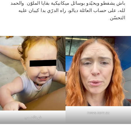
باش يشفطو ويحيّدو بوسائل ميكانيكية بقايا الملوّن. والحمد
لله، على حساب العائلة ديالو، راه الدرّي بدا كيبان عليه
التحسّن.
news.com.au
غو فاند مي