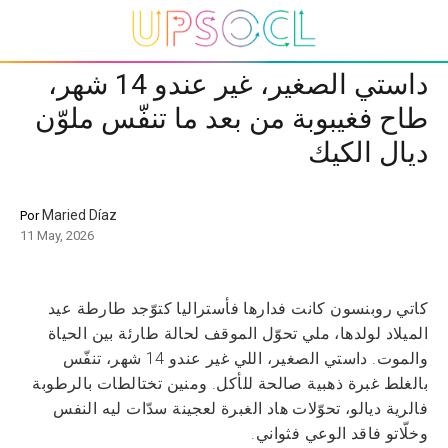
داستي الصغير، غير عندو 14 شهر،
طاح فغيبوبة من بعد ما تنفّس ملوّن
ديال الكيك
Maried Díaz
Por
11 May, 2026
كاتي روبنسون كانت فدارها فأستراليا كتوّجد طارطة عيد
الميلاد لولدها، ملي تحوّل الموقف لحالة طارئة بين الحياة
والموت. داستي الصغير، اللي غير عندو 14 شهر، تنفّس
بالغلط غبرة ذهبية صالحة للأكل. ومنين تختالطات بالرطوبة
فالرية ديالو، تحوّلات هاد الغبرة لعجينة سدّات ليه النفس
وخلّاتو فاقد الوعي فثواني.