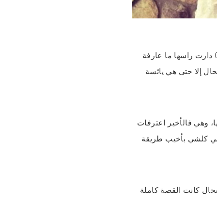
ولكن الخايب الكبير جا من بعد. من بعد ما اختفى Cody، Jordan دارت راسها ما عارفة
ال إلا حتى هي يائسة
ا، وهي فالأخير اعترفات
لي كلشي بأخيب طريقة
حال كانت القصة كاملة