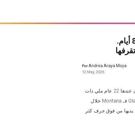
دفعات راجلها من فوق جرف من بعد ما تزوجو غير 8 أيام.
قرفها
Andrea Araya Moya
Por
12 May, 2026
الزواج ما دامش حتى 8 أيام. وحدة سميتها Jordan Graham كان عندها 22 عام ملي دات
راجلها، Cody Johnson، لبلاصة معزولة فـ Glacier National Park فـ Montana خلال
 يديها من فوق جرف كثر