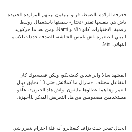
فغرفة الولادة بالضبط، قربو تيليفون لبنتهم المولودة الجديدة
باش هي بنفسها تقدر «تختار» سميتها باستعمال روليط
رقمية. الاختيارات كانو Min و Nami، ومن بعد ما حركو يد
البيبي الصغيرة باش تلمس الشاشة، الصدفة حددات الاسم
النهائي: Min.
المشهد سالا والراشدين كيضحكو، ولكن ففيسبوك كان
التفاعل مختلف. «مازال ما كملاتش حتى 10 دقايق ديال
العمر وها هما عطاوها تيليفون، واش هاد الجنون»، علّقو
مستخدمين مصدومين من هاد التعريض المبكر للأجهزة.
الجدل تفجر حيث بزاف كيعتابرو أنه قلة احترام يتقرر شي