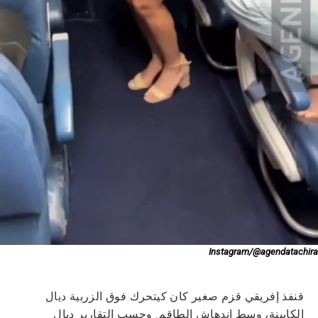
Instagram/@agendatachira
قنفذ إفريقي قزم صغير كان كيتحرك فوق الزربية ديال
الكابينة، وسط اندهاش الطاقم. وحسب التقارير ديال