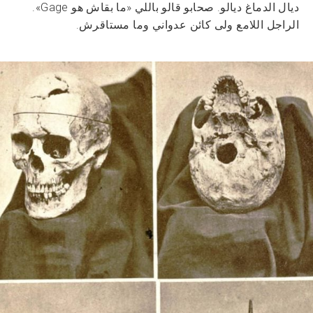
ديال الدماغ ديالو. صحابو قالو باللي «ما بقاش هو Gage».
الراجل اللامع ولى كائن عدواني وما مستاقرش.