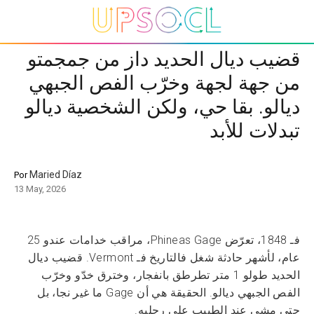
قضيب ديال الحديد داز من جمجمتو
من جهة لجهة وخرّب الفص الجبهي
ديالو. بقا حي، ولكن الشخصية ديالو
تبدلات للأبد
Maried Díaz
Por
13 May, 2026
فـ 1848، تعرّض Phineas Gage، مراقب خدامات عندو 25
عام، لأشهر حادثة شغل فالتاريخ فـ Vermont. قضيب ديال
الحديد طولو 1 متر تطرطق بانفجار، وخترق خدّو وخرّب
الفص الجبهي ديالو. الحقيقة هي أن Gage ما غير نجا، بل
حتى مشى عند الطبيب على رجليه.