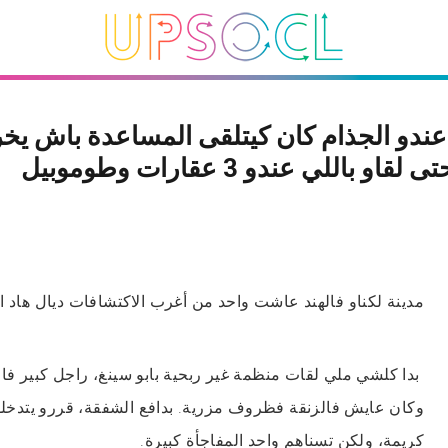
ندو الجذام كان كيتلقى المساعدة باش يخ
قاو باللي عندو 3 عقارات وطوموبيل
مدينة لكناو فالهند عاشت واحد من أغرب الاكتشافات ديال هاد ا
بدا كلشي ملي لقات منظمة غير ربحية بابو سينغ، راجل كبير فا
وكان عايش فالزنقة فظروف مزرية. بدافع الشفقة، قررو يتدخلو
كريمة، ولكن تسناهم واحد المفاجأة كبيرة.