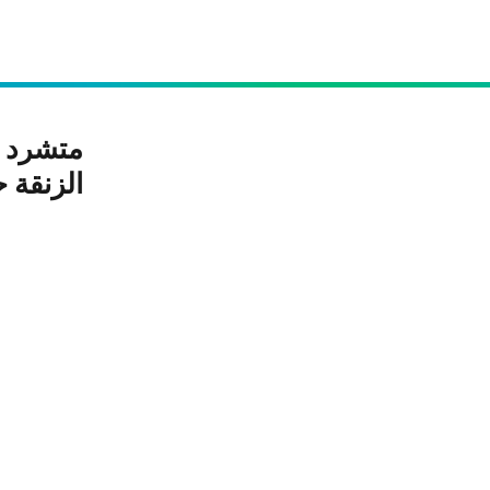
متشرد ع
الزنقة حتى ل