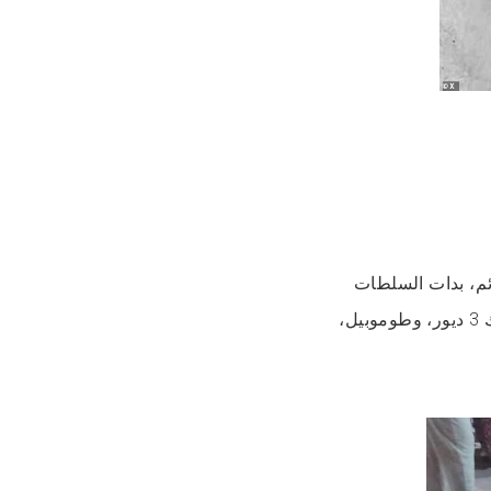
دائم، بدات السلطات
والعاملين الاجتماعيين كيقلبو فالماضي ديالو، ولقاو باللي كيمتلك 3 ديور، وطوموبيل،