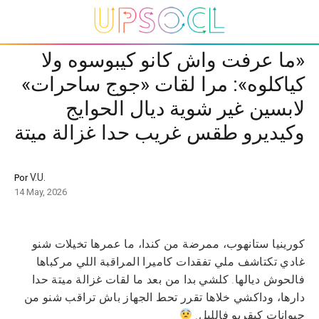
«ما عرفت واش كانو كيبوسوه ولا
كياكلوه»: مرا لقات «جوج ساحرات»
لابسين غير شوية ديال الحوايج
وكيديرو طقس غريب حدا غزالة ميتة
V.U.
Por
14 May, 2026
كورينيا ستانهوب، ممرضة من كندا، ما عمرها تخيلات شنو
غادي تكتاشف ملي تفقدات كاميرا المراقبة اللي مركباها
فالحوش ديالها. كلشي بدا من بعد ما لقات غزالة ميتة حدا
دارها، وداكشي خلاها تقرر تحط الجهاز باش تراقب شنو من
حيوانات كيقربو فالليل.