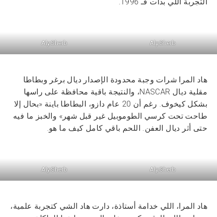
التجربة اللي بدات فـ 1996.
Aly.Sherb
Aly.Sherb
هاد المرا شرات وجبة محدودة الإصدار ديال برغر وبطاطا
مقلية ديال NASCAR، والنتيجة باقية محافظة على راسها
بشكل كيخوف. رغم أن 20 عام دازو، البطاطا باينة «بحال إلا
طاحت تحت كرسي الطوموبيل غير قبل شهر» والخبز ما فيه
حتى أثر ديال العفن. اللحم باقي كامل كيف ما هو.
Aly.Sherb
Aly.Sherb
هاد المرا، اللي خدامة أستاذة، دارت هاد الشي كتجربة علمية،