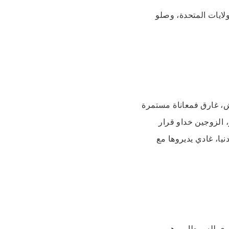
لسن فالولايات المتحدة، وصلو
، غارق فمعاناة مستمرة
 الزوجين خداو قرار
نيا، غادي يديروها مع
ري للسبيطار. وهي