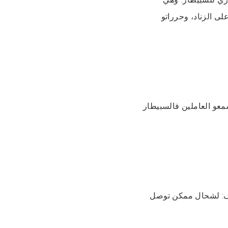
 الزناد، وحرراتو
معو العاملين فالسبيطار
قلق بزاف: لشحال ممكن توصل