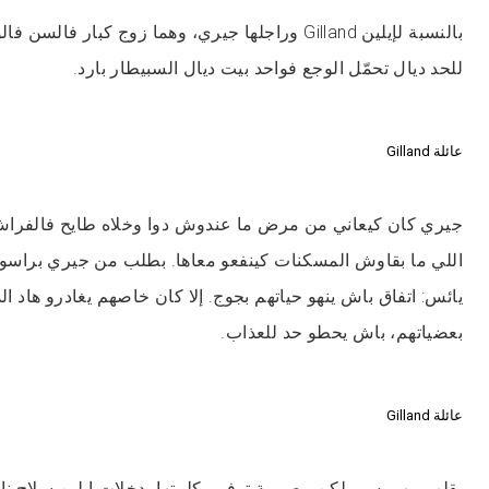
بالنسبة لإيلين Gilland وراجلها جيري، وهما زوج كبار فا
للحد ديال تحمّل الوجع فواحد بيت ديال السبيطار بارد.
عائلة Gilland
جيري كان كيعاني من مرض ما عندوش دوا وخلاه طايح فالفراش
اللي ما بقاوش المسكنات كينفعو معاها. بطلب من جيري براسو،
يائس: اتفاق باش ينهو حياتهم بجوج. إلا كان خاصهم يغادرو هاد الد
بعضياتهم، باش يحطو حد للعذاب.
عائلة Gilland
بقلب مهروس ولكن مصممة توفي بكلمتها، دخلات إيلين سلاح نا