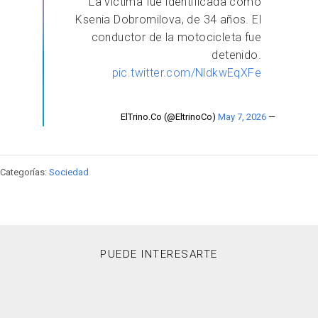
La víctima fue identificada como
Ksenia Dobromilova, de 34 años. El
conductor de la motocicleta fue
detenido.
pic.twitter.com/NldkwEqXFe
May 7, 2026
— ElTrino.Co (@EltrinoCo)
Categorías:
Sociedad
PUEDE INTERESARTE