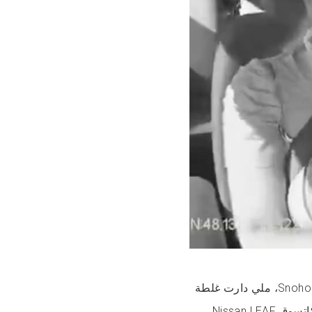
هاد السائقة كانت كدوز فالثنايا القروية ديال Snohomish, Washington، ملي دارت غلطة
كانت غادي تقريبا تخلصها حياتها: كانت كتصيفط مساجات وهي كاتسوق Nissan LEAF