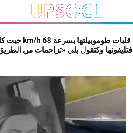
ممرضة قلبات طوموبيلتها بسرعة 68
تليفونها وكتقول بلي «تزاحمات من الطريق