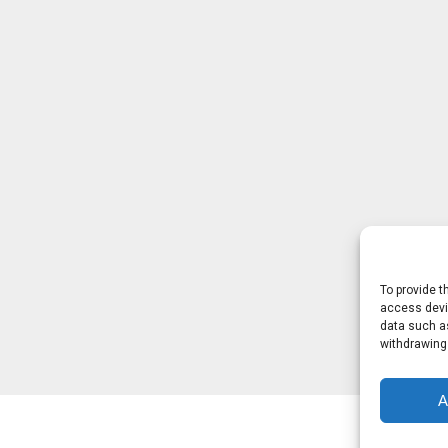
To provide t
access devic
data such as
withdrawing
A