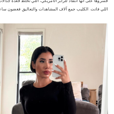
فسّروها على أنها انتقاد للرابر الأمريكي، اللي تخلّط فعدة جدالات
اللي فاتت. الكليب جمع آلاف المشاهدات والتعاليق فغضون ساع.