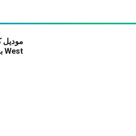
West برجليها وولات ڤيرال