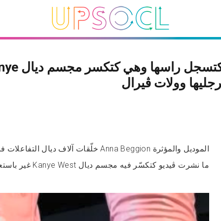
موديل كتسجل راسها Kanye
خلّقات آلاف ديال التفاعلات فالسوشيال ميديا من
ما نشرت ڤيديو كتكسّر فيه مجسم ديال Kanye West غير باستعمال رجليها.