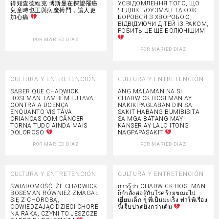
得知查德維克·博斯曼在探望罹癌
УСВІДОМЛЕННЯ ТОГО, ЩО
兒童時也正與病魔搏鬥，讓人更
ЧЕДВІК БОУЗМАН ТАКОЖ
加心痛
БОРОВСЯ З ХВОРОБОЮ,
ВІДВІДУЮЧИ ДІТЕЙ ІЗ РАКОМ,
РОБИТЬ ЦЕ ЩЕ БОЛЮЧІШИМ
POR
MARIED DÍAZ
POR
MARIED DÍAZ
CULTURA Y ENTRETENCIÓN
CULTURA Y ENTRETENCIÓN
SABER QUE CHADWICK
ANG MALAMAN NA SI
BOSEMAN TAMBÉM LUTAVA
CHADWICK BOSEMAN AY
CONTRA A DOENÇA
NAKIKIPAGLABAN DIN SA
ENQUANTO VISITAVA
SAKIT HABANG BUMIBISITA
CRIANÇAS COM CÂNCER
SA MGA BATANG MAY
TORNA TUDO AINDA MAIS
KANSER AY LALO ITONG
DOLOROSO
NAGPAPASAKIT
POR
MARIED DÍAZ
POR
MARIED DÍAZ
CULTURA Y ENTRETENCIÓN
CULTURA Y ENTRETENCIÓN
ŚWIADOMOŚĆ, ŻE CHADWICK
การรู้ว่า CHADWICK BOSEMAN
BOSEMAN RÓWNIEŻ ZMAGAŁ
ก็กำลังต่อสู้กับโรคร้ายขณะไป
SIĘ Z CHOROBĄ,
เยี่ยมเด็ก ๆ ที่เป็นมะเร็ง ทำให้เรื่อง
ODWIEDZAJĄC DZIECI CHORE
นี้เจ็บปวดยิ่งกว่าเดิม
NA RAKA, CZYNI TO JESZCZE