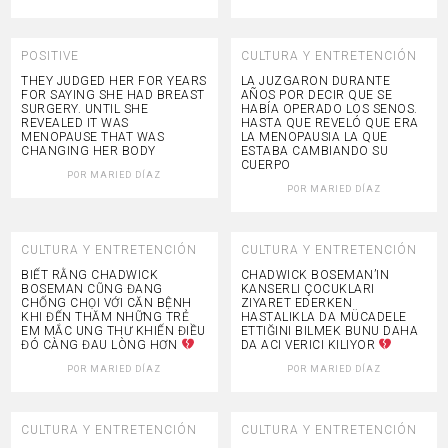
POSITIVE
CULTURA Y ENTRETENCIÓN
THEY JUDGED HER FOR YEARS
LA JUZGARON DURANTE
FOR SAYING SHE HAD BREAST
AÑOS POR DECIR QUE SE
SURGERY. UNTIL SHE
HABÍA OPERADO LOS SENOS.
REVEALED IT WAS
HASTA QUE REVELÓ QUE ERA
MENOPAUSE THAT WAS
LA MENOPAUSIA LA QUE
CHANGING HER BODY
ESTABA CAMBIANDO SU
CUERPO
POR
MARIED DÍAZ
POR
MARIED DÍAZ
CULTURA Y ENTRETENCIÓN
CULTURA Y ENTRETENCIÓN
BIẾT RẰNG CHADWICK
CHADWICK BOSEMAN’IN
BOSEMAN CŨNG ĐANG
KANSERLI ÇOCUKLARI
CHỐNG CHỌI VỚI CĂN BỆNH
ZIYARET EDERKEN
KHI ĐẾN THĂM NHỮNG TRẺ
HASTALIKLA DA MÜCADELE
EM MẮC UNG THƯ KHIẾN ĐIỀU
ETTIĞINI BILMEK BUNU DAHA
ĐÓ CÀNG ĐAU LÒNG HƠN
DA ACI VERICI KILIYOR
POR
MARIED DÍAZ
POR
MARIED DÍAZ
CULTURA Y ENTRETENCIÓN
CULTURA Y ENTRETENCIÓN