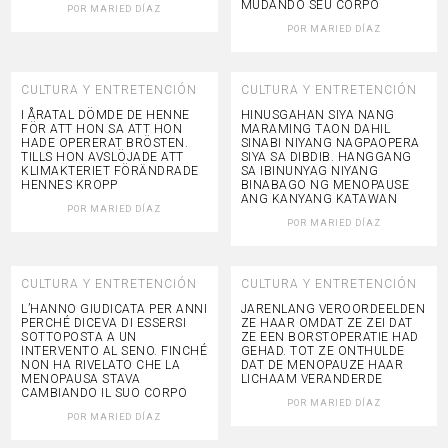
MUDANDO SEU CORPO
POR
MARIED DÍAZ
POR
MARIED DÍAZ
CULTURA Y ENTRETENCIÓN
CULTURA Y ENTRETENCIÓN
I ÅRATAL DÖMDE DE HENNE
HINUSGAHAN SIYA NANG
FÖR ATT HON SA ATT HON
MARAMING TAON DAHIL
HADE OPERERAT BRÖSTEN.
SINABI NIYANG NAGPAOPERA
TILLS HON AVSLÖJADE ATT
SIYA SA DIBDIB. HANGGANG
KLIMAKTERIET FÖRÄNDRADE
SA IBINUNYAG NIYANG
HENNES KROPP
BINABAGO NG MENOPAUSE
ANG KANYANG KATAWAN
POR
MARIED DÍAZ
POR
MARIED DÍAZ
CULTURA Y ENTRETENCIÓN
CULTURA Y ENTRETENCIÓN
L’HANNO GIUDICATA PER ANNI
JARENLANG VEROORDEELDEN
PERCHÉ DICEVA DI ESSERSI
ZE HAAR OMDAT ZE ZEI DAT
SOTTOPOSTA A UN
ZE EEN BORSTOPERATIE HAD
INTERVENTO AL SENO. FINCHÉ
GEHAD. TOT ZE ONTHULDE
NON HA RIVELATO CHE LA
DAT DE MENOPAUZE HAAR
MENOPAUSA STAVA
LICHAAM VERANDERDE
CAMBIANDO IL SUO CORPO
POR
MARIED DÍAZ
POR
MARIED DÍAZ