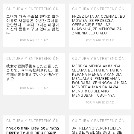
CULTURA Y ENTRETENCIÓN
CULTURA Y ENTRETENCIÓN
그녀가 가슴 수술을 했다고 말한
PRZEZ LATA JĄ OCENIALI, BO
이유로 사람들은 수년간 그녀를
MÓWIŁA, ŻE PRZESZŁA
판단했다. 그러다 그녀는 폐경이
OPERACJĘ PIERSI. AŻ
자신의 몸을 바꾸고 있다고 밝혔
UJAWNIŁA, ŻE MENOPAUZA
다
ZMIENIA JEJ CIAŁO
POR
MARIED DÍAZ
POR
MARIED DÍAZ
CULTURA Y ENTRETENCIÓN
CULTURA Y ENTRETENCIÓN
彼女が豊胸手術をしたと言った
MEREKA MENGHAKIMINYA
ことで、何年も批判された。更
SELAMA BERTAHUN-TAHUN
年期が体を変えていたと明かす
KERANA MENGATAKAN DIA
まで
MENJALANI PEMBEDAHAN
PAYUDARA. SEHINGGALAH DIA
MENDEDAHKAN BAHAWA
POR
MARIED DÍAZ
MENOPAUS SEDANG
MENGUBAH TUBUHNYA
POR
MARIED DÍAZ
CULTURA Y ENTRETENCIÓN
CULTURA Y ENTRETENCIÓN
במשך שנים שפטו אותה כי אמרה
JAHRELANG VERURTEILTEN
שעברה ניתוח חזה. עד שחשפה
SIE SIE, WEIL SIE SAGTE, SIE