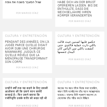
שגיל המעבר משנה את גופה
HABE SICH AN DER BRUST
OPERIEREN LASSEN. BIS SIE
ENTHÜLLTE, DASS DIE
WECHSELJAHRE IHREN
POR
MARIED DÍAZ
KÖRPER VERÄNDERTEN
POR
MARIED DÍAZ
CULTURA Y ENTRETENCIÓN
CULTURA Y ENTRETENCIÓN
PENDANT DES ANNÉES, ON L’A
حكمو عليها لسنين حيث قالت
JUGÉE PARCE QU’ELLE DISAIT
باللي دارت عملية فالثدي. حتى
AVOIR SUBI UNE CHIRURGIE
كشفت باللي سن اليأس كان
MAMMAIRE. JUSQU’À CE
كيبدل جسمها
QU’ELLE RÉVÈLE QUE LA
MÉNOPAUSE TRANSFORMAIT
POR
MARIED DÍAZ
SON CORPS
POR
MARIED DÍAZ
CULTURA Y ENTRETENCIÓN
CULTURA Y ENTRETENCIÓN
उन्होंने वर्षों तक यह कहने के लिए उसकी
বছরের পর বছর তাঁকে বিচার করা হয়েছিল,
आलोचना की कि उसने स्तन सर्जरी
কারণ তিনি বলেছিলেন তাঁর স্তন অস্ত্রোপচার
करवाई है। फिर उसने बताया कि
হয়েছে। তারপর তিনি প্রকাশ করলেন যে
रजोनिवृत्ति उसके शरीर को बदल रही थी
মেনোপজ তাঁর শরীর বদলে দিচ্ছিল
POR
MARIED DÍAZ
POR
MARIED DÍAZ