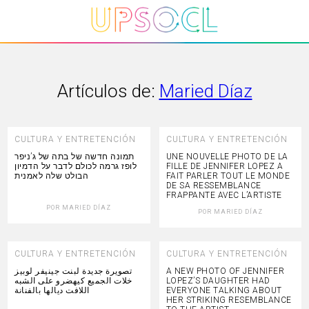
Artículos de:
Maried Díaz
CULTURA Y ENTRETENCIÓN
CULTURA Y ENTRETENCIÓN
תמונה חדשה של בתה של ג’ניפר
UNE NOUVELLE PHOTO DE LA
לופז גרמה לכולם לדבר על הדמיון
FILLE DE JENNIFER LOPEZ A
הבולט שלה לאמנית
FAIT PARLER TOUT LE MONDE
DE SA RESSEMBLANCE
FRAPPANTE AVEC L’ARTISTE
POR
MARIED DÍAZ
POR
MARIED DÍAZ
CULTURA Y ENTRETENCIÓN
CULTURA Y ENTRETENCIÓN
تصويرة جديدة لبنت جينيفر لوبيز
A NEW PHOTO OF JENNIFER
خلات الجميع كيهضرو على الشبه
LOPEZ’S DAUGHTER HAD
اللافت ديالها بالفنانة
EVERYONE TALKING ABOUT
HER STRIKING RESEMBLANCE