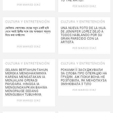
TO THE ARTIST
POR
MARIED DÍAZ
POR
MARIED DÍAZ
CULTURA Y ENTRETENCIÓN
CULTURA Y ENTRETENCIÓN
জেনিফার লোপেজের মেয়ের নতুন একটি ছবি
UNA NUEVA FOTO DE LA HIJA
দেখে সবাই শিল্পীর সঙ্গে তার অসাধারণ সাদৃশ্য
DE JENNIFER LOPEZ DEJÓ A
নিয়ে কথা বলছিলেন
TODOS HABLANDO POR SU
GRAN PARECIDO CON LA
ARTISTA
POR
MARIED DÍAZ
POR
MARIED DÍAZ
CULTURA Y ENTRETENCIÓN
CULTURA Y ENTRETENCIÓN
SELAMA BERTAHUN-TAHUN
РОКАМИ ЇЇ ЗАСУДЖУВАЛИ
MEREKA MENGHAKIMINYA
ЗА СЛОВА ПРО ОПЕРАЦІЮ НА
KARENA MENGATAKAN IA
ГРУДЯХ. АЖ ПОКИ ВОНА НЕ
MENJALANI OPERASI
РОЗПОВІЛА, ЯК МЕНОПАУЗА
PAYUDARA. HINGGA IA
ЗМІНЮВАЛА ЇЇ ТІЛО
MENGUNGKAPKAN BAHWA
POR
MARIED DÍAZ
MENOPAUSE SEDANG
MENGUBAH TUBUHNYA
POR
MARIED DÍAZ