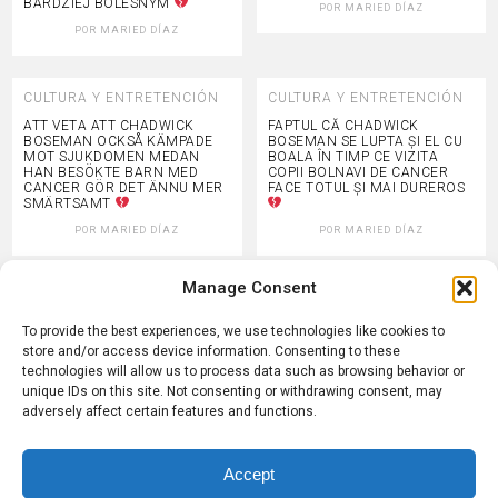
BARDZIEJ BOLESNYM
POR
MARIED DÍAZ
POR
MARIED DÍAZ
CULTURA Y ENTRETENCIÓN
CULTURA Y ENTRETENCIÓN
ATT VETA ATT CHADWICK
FAPTUL CĂ CHADWICK
BOSEMAN OCKSÅ KÄMPADE
BOSEMAN SE LUPTA ȘI EL CU
MOT SJUKDOMEN MEDAN
BOALA ÎN TIMP CE VIZITA
HAN BESÖKTE BARN MED
COPII BOLNAVI DE CANCER
CANCER GÖR DET ÄNNU MER
FACE TOTUL ȘI MAI DUREROS
SMÄRTSAMT
POR
MARIED DÍAZ
POR
MARIED DÍAZ
Manage Consent
CULTURA Y ENTRETENCIÓN
CULTURA Y ENTRETENCIÓN
チャドウィック・ボーズマン
MENGETAHUI BAHWA
To provide the best experiences, we use technologies like cookies to
も、がんの子どもたちを訪問し
CHADWICK BOSEMAN JUGA
store and/or access device information. Consenting to these
ていた間に病と闘っていたと知
SEDANG BERJUANG
technologies will allow us to process data such as browsing behavior or
ると、いっそう胸が痛む
MELAWAN PENYAKIT ITU SAAT
MENGUNJUNGI ANAK-ANAK
unique IDs on this site. Not consenting or withdrawing consent, may
PENDERITA KANKER
POR
MARIED DÍAZ
adversely affect certain features and functions.
MEMBUATNYA TERASA
SEMAKIN MENYAKITKAN
POR
MARIED DÍAZ
Accept