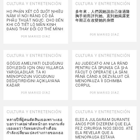
CULTURA Y ENTRETENCIÓN
CULTURA Y ENTRETENCIÓN
HỌ PHÁN XÉT CÔ SUỐT NHIỀU
多年來，人們因她說自己做過隆
NĂM VÌ NÓI RẰNG CÔ ĐÃ
胸手術而評判她。直到她揭露更
PHẪU THUẬT NGỰC. CHO ĐẾN
年期正在改變她的身體
KHI CÔ TIẾT LỘ MÃN KINH
ĐANG THAY ĐỔI CƠ THỂ MÌNH
POR
MARIED DÍAZ
POR
MARIED DÍAZ
CULTURA Y ENTRETENCIÓN
CULTURA Y ENTRETENCIÓN
GÖĞÜS AMELIYATI OLDUĞUNU
AU JUDECAT-O ANI LA RÂND
SÖYLEDIĞI IÇIN ONU YILLARCA
PENTRU CĂ SPUNEA CĂ ȘI-A
YARGILADILAR. TA KI
FĂCUT O OPERAȚIE LA SÂNI.
MENOPOZUN VÜCUDUNU
PÂNĂ CÂND A DEZVĂLUIT CĂ
DEĞIŞTIRDIĞINI AÇIKLAYANA
MENOPAUZA ÎI SCHIMBA
KADAR
CORPUL
POR
MARIED DÍAZ
POR
MARIED DÍAZ
CULTURA Y ENTRETENCIÓN
CULTURA Y ENTRETENCIÓN
หลายปีที่ผู้คนตัดสินเธอเพราะเธอ
ELES A JULGARAM DURANTE
บอกว่าเคยผ่าตัดหน้าอก จนกระทั่ง
ANOS POR DIZEREM QUE ELA
เธอเผยว่าวัยหมดประจำเดือน
FEZ CIRURGIA NOS SEIOS. ATÉ
กำลังเปลี่ยนแปลงร่างกายของเธอ
ELA REVELAR QUE A
MENOPAUSA ESTAVA