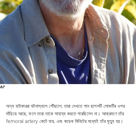
AP
অন্য হাইকাররা ঘটনাস্থলে পৌঁছালে, তারা দেখতে পান ছাগলটি লোকটির ওপর
দাঁড়িয়ে আছে, ফলে তারা তাকে সাহায্য করতে পারছিলেন না। আক্রমণে তাঁর
femoral artery কেটে যায়, এবং কয়েক মিনিটের মধ্যেই তাঁর মৃত্যু হয়।