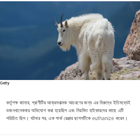
Getty
কর্তৃপক্ষ জানায়, প্রাণীটির আক্রমণাত্মক আচরণের জন্য এর বিরুদ্ধে ইতিমধ্যেই
ডজনখানেকবার অভিযোগ করা হয়েছিল এবং নিয়মিত হাইকারদের কাছে এটি
পরিচিত ছিল। ঘটনার পর, এক পার্ক রেঞ্জার ছাগলটিকে euthanize করেন।