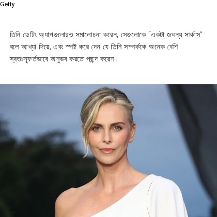
Getty
তিনি ডেটিং অ্যাপগুলোরও সমালোচনা করেন, সেগুলোকে “একটা জঘন্য সার্কাস”
বলে আখ্যা দিয়ে, এবং স্পষ্ট করে দেন যে তিনি সম্পর্ককে অনেক বেশি
স্বতঃস্ফূর্তভাবে অনুভব করতে পছন্দ করেন।