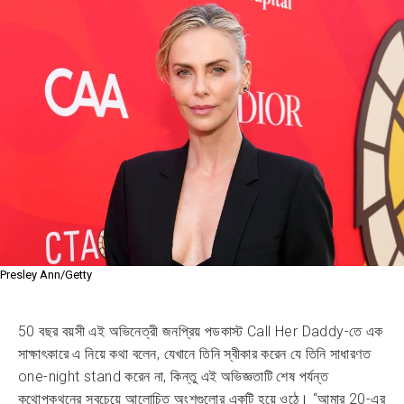
Presley Ann/Getty
50 বছর বয়সী এই অভিনেত্রী জনপ্রিয় পডকাস্ট Call Her Daddy-তে এক
সাক্ষাৎকারে এ নিয়ে কথা বলেন, যেখানে তিনি স্বীকার করেন যে তিনি সাধারণত
one-night stand করেন না, কিন্তু এই অভিজ্ঞতাটি শেষ পর্যন্ত
কথোপকথনের সবচেয়ে আলোচিত অংশগুলোর একটি হয়ে ওঠে। “আমার 20-এর