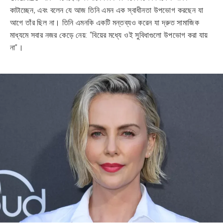
কাটাচ্ছেন, এবং বলেন যে আজ তিনি এমন এক স্বাধীনতা উপভোগ করছেন যা
আগে তাঁর ছিল না। তিনি এমনকি একটি মন্তব্যও করেন যা দ্রুত সামাজিক
মাধ্যমে সবার নজর কেড়ে নেয়: “বিয়ের মধ্যে ওই সুবিধাগুলো উপভোগ করা যায়
না”।