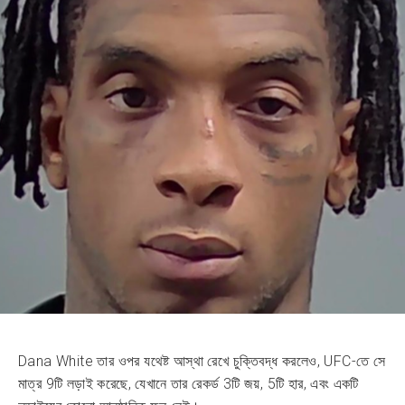
Dana White তার ওপর যথেষ্ট আস্থা রেখে চুক্তিবদ্ধ করলেও, UFC-তে সে
মাত্র 9টি লড়াই করেছে, যেখানে তার রেকর্ড 3টি জয়, 5টি হার, এবং একটি