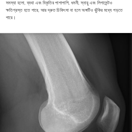
সমস্যা হলো, ব্যথা এবং বিকৃতির পাশাপাশি, ধমনী, স্নায়ু এবং লিগামেন্টও
ক্ষতিগ্রস্ত হতে পারে, আর দ্রুত চিকিৎসা না হলে অঙ্গটিও ঝুঁকির মধ্যে পড়তে
পারে।