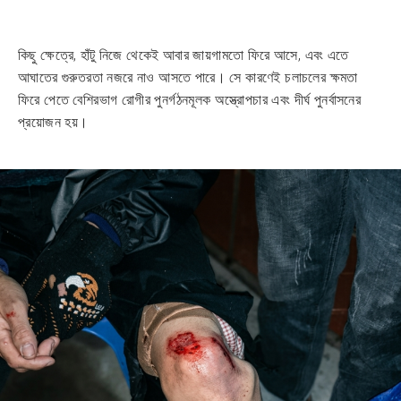
কিছু ক্ষেত্রে, হাঁটু নিজে থেকেই আবার জায়গামতো ফিরে আসে, এবং এতে
আঘাতের গুরুতরতা নজরে নাও আসতে পারে। সে কারণেই চলাচলের ক্ষমতা
ফিরে পেতে বেশিরভাগ রোগীর পুনর্গঠনমূলক অস্ত্রোপচার এবং দীর্ঘ পুনর্বাসনের
প্রয়োজন হয়।