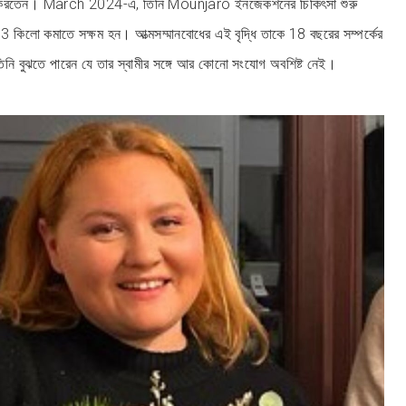
চ করতেন। March 2024-এ, তিনি Mounjaro ইনজেকশনের চিকিৎসা শুরু
কিলো কমাতে সক্ষম হন। আত্মসম্মানবোধের এই বৃদ্ধি তাকে 18 বছরের সম্পর্কের
িনি বুঝতে পারেন যে তার স্বামীর সঙ্গে আর কোনো সংযোগ অবশিষ্ট নেই।