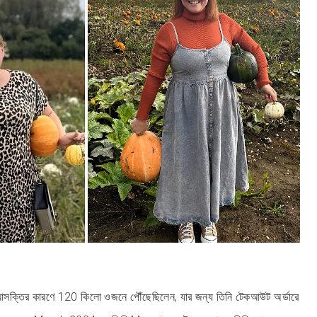
 আসক্তির কারণে 120 কিলো ওজনে পৌঁছেছিলেন, যার জন্য তিনি টেকআউট অর্ডারে