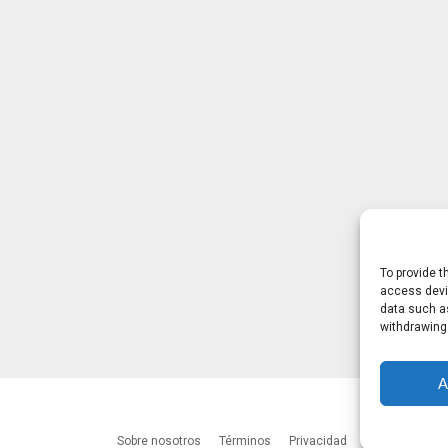
To provide t
access devic
data such as
withdrawing
A
Sobre nosotros
Términos
Privacidad