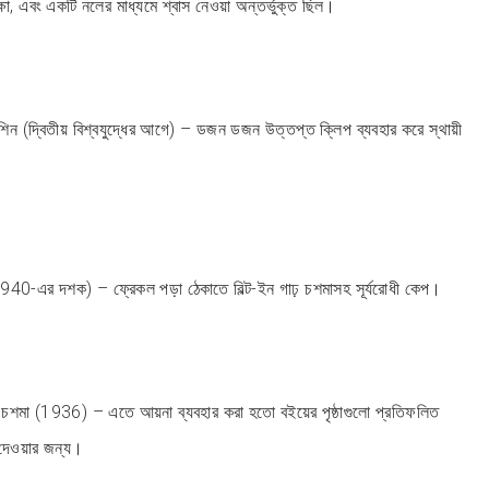
ক্ষা, এবং একটি নলের মাধ্যমে শ্বাস নেওয়া অন্তর্ভুক্ত ছিল।
শিন (দ্বিতীয় বিশ্বযুদ্ধের আগে) – ডজন ডজন উত্তপ্ত ক্লিপ ব্যবহার করে স্থায়ী
এর দশক) – ফ্রেকল পড়া ঠেকাতে বিল্ট-ইন গাঢ় চশমাসহ সূর্যরোধী কেপ।
চশমা (1936) – এতে আয়না ব্যবহার করা হতো বইয়ের পৃষ্ঠাগুলো প্রতিফলিত
দেওয়ার জন্য।