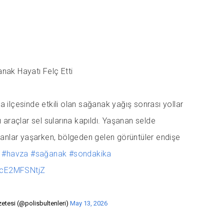
ak Hayatı Felç Etti
ilçesinde etkili olan sağanak yağış sonrası yollar
 araçlar sel sularına kapıldı. Yaşanan selde
 anlar yaşarken, bölgeden gelen görüntüler endişe
#havza
#sağanak
#sondakika
m/cE2MFSNtjZ
zetesi (@polisbultenleri)
May 13, 2026