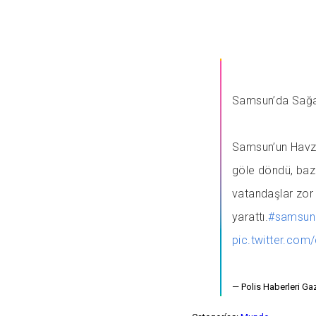
Samsun’da Sağan
Samsun’un Havza 
göle döndü, bazı
vatandaşlar zor
yarattı.
#samsun
pic.twitter.co
— Polis Haberleri Ga