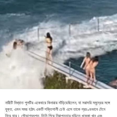
নারীটি বিখ্যাত পুলটির একেবারে কিনারায় দাঁড়িয়েছিলেন, যা সরাসরি সমুদ্রের সঙ্গে
যুক্ত, এমন সময় হঠাৎ একটি শক্তিশালী ঢেউ এসে তাকে প্রচণ্ডভাবে টেনে
নিয়ে যায়। সৌভাগ্যবশত, তিনি গিয়ে নিরাপত্তার দড়িতে ধাক্কা খান এবং