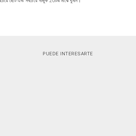
বচেয়ে ছোট এবং সবচেয়ে নাজুক 20টির মাঝে ঘুমান।
PUEDE INTERESARTE