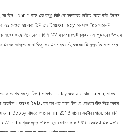
ল, তা ছিল Connie নামে এক বন্ধু, যিনি কোনোভাবেই হারিয়ে যেতে রাজি ছিলেন
 করে দেওয়া হয় এবং তিনি তার চিহুয়াহুয়া Lady-কে সঙ্গে নিতে পারেননি,
ে নিজের কাছে নিয়ে নেন। তিনি, যিনি সবসময় ছোট কুকুরওয়ালা পুরুষদের উপহাস
 এখনও আনন্দের মতো কিছু দেয় একমাত্র সেই বদমেজাজি কুকুরটির সঙ্গে সময়
ত্মক আচরণের সমস্যা ছিল। তারপর Harley এবং তার বোন Queen, যাদের
রা হয়েছিল। তারপর Bella, যার নখ এত লম্বা ছিল যে সেগুলো বাঁক নিয়ে আবার
িয়েছিল। Bobby থামতে পারলেন না। 2018 সালের অক্টোবর মাসে, তার বাড়ি
es World আশ্রয়কেন্দ্রে পরিণত হয়, যেখানে আজ 99টি চিহুয়াহুয়া এবং একটি