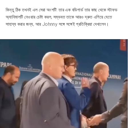
কিন্তু ঠিক তখনই এল সেরা অংশটি: তার এক বডিগার্ড তার কাছ থেকে স্টাফড
অ্যানিমালটি নেওয়ার চেষ্টা করল, সম্ভবত তাকে আরও দ্রুত এগিয়ে যেতে
সাহায্য করার জন্য, আর Johnny সঙ্গে সঙ্গেই প্রতিক্রিয়া দেখালেন।