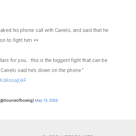
eaked his phone call with Canelo, and said that he
on to fight him
lars for you… this is the biggest fight that can be
 Canelo said he’s down on the phone.”
m/XdAnoajUkF
 (@Sourceofboxing)
May 13, 2026