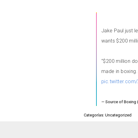
Jake Paul just l
wants $200 milli
“$200 million dol
made in boxing.
pic.twitter.co
— Source of Boxing
Categorías: Uncategorized