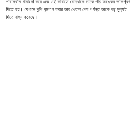
পরিস্থিতি মীমাংসা করে এবং ওই কারাতে যোদ্ধাকে তাকে পাঁচ অঙ্কের ক্ষতিপূরণ
দিতে হয়। যেখানে খুশি ধূমপান করার তার খেয়াল শেষ পর্যন্ত তাকে বড় মূল্যই
দিতে বাধ্য করেছে।