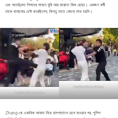
এবং আতঙ্কিত শিশুদের সামনে ঘুষি আর কারাতে কিক ছোড়া। একজন কর্মী
তাকে থামানোর চেষ্টা করেছিলেন, কিন্তু তাতে কোনো লাভ হয়নি।
HeyWarWars Weibo
HeyWarWars Weibo
Zhang-কে একাধিক আঘাত নিয়ে হাসপাতালে রেখে যাওয়ার পর, পুলিশ