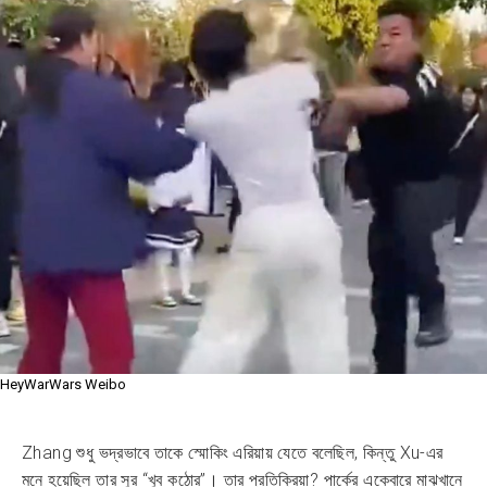
HeyWarWars Weibo
Zhang শুধু ভদ্রভাবে তাকে স্মোকিং এরিয়ায় যেতে বলেছিল, কিন্তু Xu-এর
মনে হয়েছিল তার সুর “খুব কঠোর”। তার প্রতিক্রিয়া? পার্কের একেবারে মাঝখানে