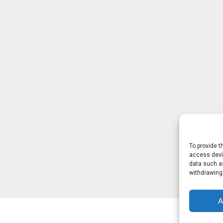
To provide t
access devic
data such as
withdrawing
A