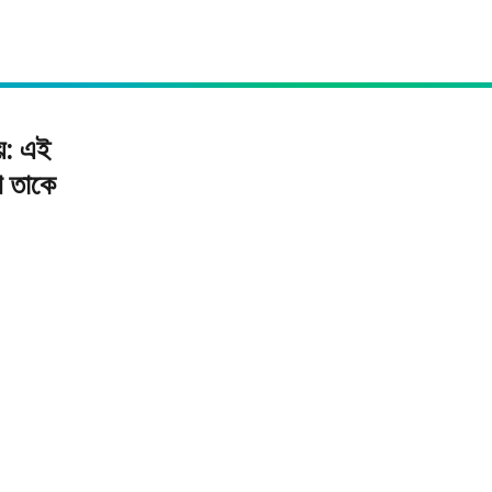
়: এই
ে তাকে