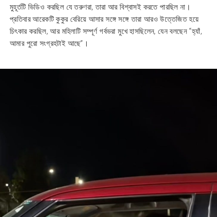
মুহূর্তটি ভিডিও করছিল যে তরুণরা, তারা আর বিশ্বাসই করতে পারছিল না।
প্রতিবার আরেকটি কুকুর বেরিয়ে আসার সঙ্গে সঙ্গে তারা আরও উত্তেজিত হয়ে
চিৎকার করছিল, আর মহিলাটি সম্পূর্ণ গর্বভরা মুখে হাসছিলেন, যেন বলছেন “হ্যাঁ,
আমার পুরো সংগ্রহটাই আছে”।