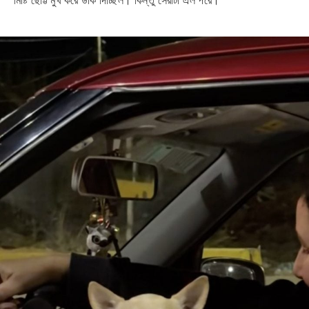
মিষ্টি ছোট্ট মুখ করে উঁকি দিচ্ছিল। কিন্তু সেরাটা এল পরে।