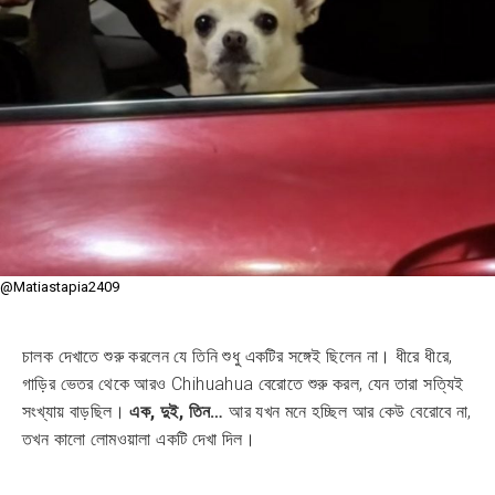
@Matiastapia2409
চালক দেখাতে শুরু করলেন যে তিনি শুধু একটির সঙ্গেই ছিলেন না। ধীরে ধীরে,
গাড়ির ভেতর থেকে আরও Chihuahua বেরোতে শুরু করল, যেন তারা সত্যিই
সংখ্যায় বাড়ছিল।
এক, দুই, তিন…
আর যখন মনে হচ্ছিল আর কেউ বেরোবে না,
তখন কালো লোমওয়ালা একটি দেখা দিল।