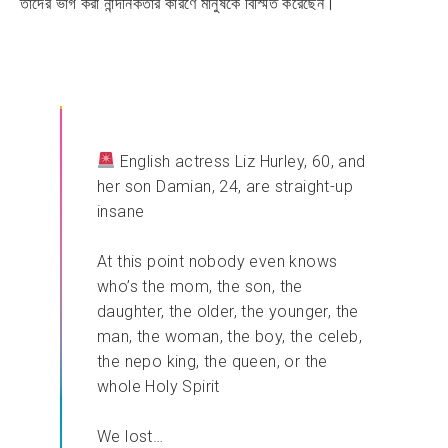
তাদের ভাগ করা নান্দনিকতার কারণে মানুষকে বিস্মিত করেছেন।
English actress Liz Hurley, 60, and
her son Damian, 24, are straight-up
insane
At this point nobody even knows
who’s the mom, the son, the
daughter, the older, the younger, the
man, the woman, the boy, the celeb,
the nepo king, the queen, or the
whole Holy Spirit
We lost…