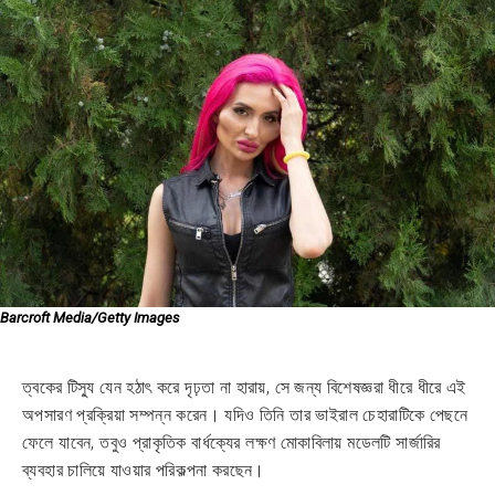
Barcroft Media/Getty Images
ত্বকের টিস্যু যেন হঠাৎ করে দৃঢ়তা না হারায়, সে জন্য বিশেষজ্ঞরা ধীরে ধীরে এই
অপসারণ প্রক্রিয়া সম্পন্ন করেন। যদিও তিনি তার ভাইরাল চেহারাটিকে পেছনে
ফেলে যাবেন, তবুও প্রাকৃতিক বার্ধক্যের লক্ষণ মোকাবিলায় মডেলটি সার্জারির
ব্যবহার চালিয়ে যাওয়ার পরিকল্পনা করছেন।