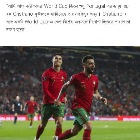
“আমি আশা করি আমরা World Cup জিতব শুধু Portugal-এর জন্য নয়,
বরং Cristiano ফুটবলকে যা দিয়েছে তার সবকিছুর জন্য। Cristiano-র
সঙ্গে একটি World Cup-এ খেলা বিশেষ; একসঙ্গে শিরোপা জিততে পারলে তা
দারুণ হতো”.