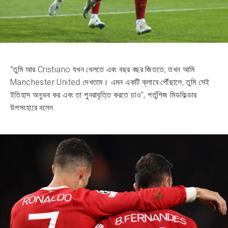
“তুমি আর Cristiano যখন খেলতে এবং বছর বছর জিততে, তখন আমি
Manchester United দেখতাম। এমন একটি ক্লাবে পৌঁছালে, তুমি সেই
ইতিহাস অনুভব কর এবং তা পুনরাবৃত্তি করতে চাও”, পর্তুগিজ মিডফিল্ডার
উপসংহারে বলেন.