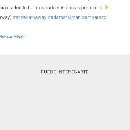
ociales donde ha mostrado sus curvas premamá
.
haway)
#annehathaway
#adamshulman
#embarazo
 Revista ¡HOLA!
PUEDE INTERESARTE