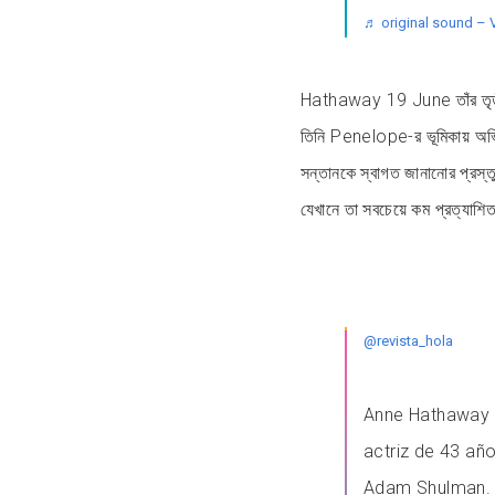
♬ original sound – V
Hathaway 19 June তাঁর তৃতীয
তিনি Penelope-র ভূমিকায় অভি
সন্তানকে স্বাগত জানানোর প্রস্
যেখানে তা সবচেয়ে কম প্রত্যাশ
@revista_hola
Anne Hathaway 
actriz de 43 año
Adam Shulman. L