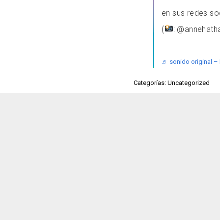
en sus redes s
(
: @annehat
♬ sonido original –
Categorías: Uncategorized