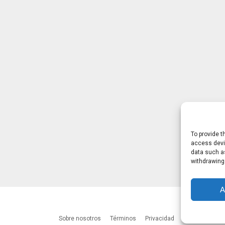
To provide t
access devic
data such as
withdrawing
A
Sobre nosotros
Términos
Privacidad