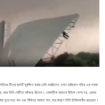
্পত্তির টিনের ছাদটি সুরক্ষিত করার চেষ্টা করছিলেন, তখন হারিকেন-গতির এক দমকা
ায়, আর তিনি সেটিতে আঁকড়ে ছিলেন। লোকটিকে বাতাসে ছিটকে ফেলা হয়, এরপর
টার দূরে পড়ে যান এবং বিভিন্ন আঘাত পান, যার কারণে তিনি চিকিৎসাধীন রয়েছেন।