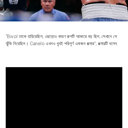
“Bivol তাকে হারিয়েছিল, এছাড়াও কারণ রুশটি আকারে বড় ছিল; সেখানে সে
ঝুঁকি নিয়েছিল। Canelo এখনও খুবই পরিপূর্ণ একজন বক্সার”, বক্সারটি বলেন.