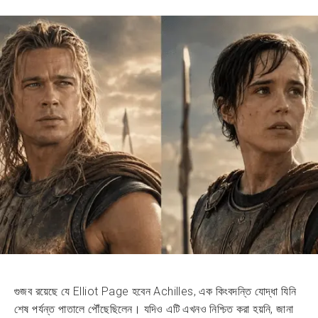
গুজব রয়েছে যে Elliot Page হবেন Achilles, এক কিংবদন্তি যোদ্ধা যিনি
শেষ পর্যন্ত পাতালে পৌঁছেছিলেন। যদিও এটি এখনও নিশ্চিত করা হয়নি, জানা