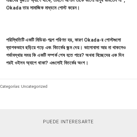
নারীদের খুঁজতে অ্যাপে থাকে, তাহলে আপনি তাকে ভালো মানুষ ভাবতেন না”,
Okada তার সামাজিক মাধ্যমে পোস্ট করেন।
পরিস্থিতিটি একটি মিডিয়া-গল্পে পরিণত হয়, কারণ Okada-র পোস্টগুলো
ব্যাপকভাবে ছড়িয়ে পড়ে এবং বিতর্কের জন্ম দেয়। ভালোবাসা আর না থাকলেও
গর্ভাবস্থার সময় কি একটি সম্পর্ক শেষ হতে পারে? অথবা বিচ্ছেদের এক দিন
পরই ওইসব অ্যাপে থাকা? এগুলোই বিতর্কের অংশ।
Categorías: Uncategorized
PUEDE INTERESARTE