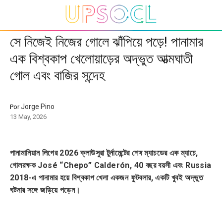
সে নিজেই নিজের গোলে ঝাঁপিয়ে পড়ে! পানামার
এক বিশ্বকাপ খেলোয়াড়ের অদ্ভুত আত্মঘাতী
গোল এবং বাজির সন্দেহ
Jorge Pino
Por
13 May, 2026
পানামানিয়ান লিগের 2026 ক্লাউসুরা টুর্নামেন্টের শেষ ম্যাচডের এক ম্যাচে,
গোলরক্ষক José “Chepo” Calderón, 40 বছর বয়সী এবং Russia
2018-এ পানামার হয়ে বিশ্বকাপ খেলা একজন ফুটবলার, একটি খুবই অদ্ভুত
ঘটনার সঙ্গে জড়িয়ে পড়েন।