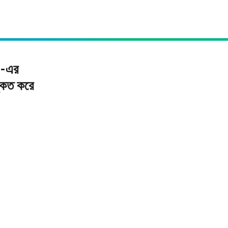
z-এর
কিত করে