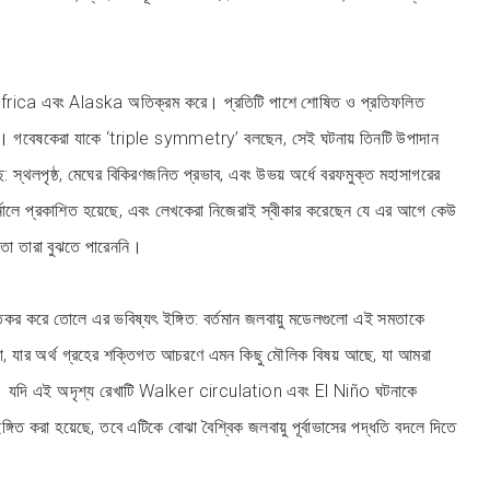
frica এবং Alaska অতিক্রম করে। প্রতিটি পাশে শোষিত ও প্রতিফলিত
ন্ন। গবেষকেরা যাকে ‘triple symmetry’ বলছেন, সেই ঘটনায় তিনটি উপাদান
ছে: স্থলপৃষ্ঠ, মেঘের বিকিরণজনিত প্রভাব, এবং উভয় অর্ধে বরফমুক্ত মহাসাগরের
নালে প্রকাশিত হয়েছে, এবং লেখকেরা নিজেরাই স্বীকার করেছেন যে এর আগে কেউ
তা তারা বুঝতে পারেননি।
র করে তোলে এর ভবিষ্যৎ ইঙ্গিত: বর্তমান জলবায়ু মডেলগুলো এই সমতাকে
 না, যার অর্থ গ্রহের শক্তিগত আচরণে এমন কিছু মৌলিক বিষয় আছে, যা আমরা
। যদি এই অদৃশ্য রেখাটি Walker circulation এবং El Niño ঘটনাকে
্গিত করা হয়েছে, তবে এটিকে বোঝা বৈশ্বিক জলবায়ু পূর্বাভাসের পদ্ধতি বদলে দিতে