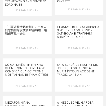
TRAHEDYANG AKSIDENTE SA
KAYBETTI
EDAD NA 18
POR
PABLO ROMÁN
POR
PABLO ROMÁN
「《哥吉拉大戰金剛》」中令人
НЕЗАБУТНЯ ГЛУХА ДІВЧИНА
難忘的聽障女孩於18歲時在一場
З «GODZILLA VS. KONG»
悲劇事故中去世
ЗАГИНУЛА В ТРАГІЧНІЙ
АВАРІЇ У 18 РОКІВ
POR
PABLO ROMÁN
POR
PABLO ROMÁN
CÔ GÁI KHIẾM THÍNH KHÓ
FATA SURDĂ DE NEUITAT DIN
QUÊN TRONG “GODZILLA VS.
„GODZILLA VS. KONG” A
KONG” ĐÃ QUA ĐỜI TRONG
MURIT ÎNTR-UN ACCIDENT
MỘT TAI NẠN BI THẢM Ở TUỔI
TRAGIC LA 18 ANI
18
POR
PABLO ROMÁN
POR
PABLO ROMÁN
NIEZAPOMNIANA
A INESQUECÍVEL GAROTA
NIESŁYSZĄCA DZIEWCZYNA Z
SURDA DE «GODZILLA VS.