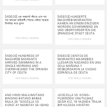
[VIDEOS] এক সকালেই সাঁতরে এসে শত
[VIDEOS] HUNDERTE
শত মাগরেব অভিবাসী স্পেনের সেউতা শহরকে
MAGHREB-MIGRANTEN
বিপর্যস্ত করে তুলল
KAMEN AN EINEM EINZIGEN
MORGEN SCHWIMMEND AN
UND ÜBERFORDERTEN DIE
SPANISCHE STADT CEUTA
POR
PABLO ROMÁN
POR
PABLO ROMÁN
[VIDEOS] HUNDREDS OF
[VIDEOS] CIENTOS DE
MAGHREB MIGRANTS
MIGRANTES MAGREBÍES
ARRIVED SWIMMING IN A
LLEGARON NADANDO EN UNA
SINGLE MORNING AND
SOLA MAÑANA Y
OVERWHELMED THE SPANISH
DESBORDARON LA CIUDAD
CITY OF CEUTA
ESPAÑOLA DE CEUTA
POR
PABLO ROMÁN
POR
PABLO ROMÁN
ANG HINDI MALILIMUTANG
«GODZILLA VS. KONG»
BINGING BATANG BABAE
FILMINDEKI UNUTULMAZ
MULA SA “GODZILLA VS.
SAĞIR KIZ, 18 YAŞINDA TRAJIK
KONG” AY NAMATAY SA ISANG
BIR KAZADA HAYATINI