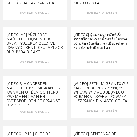
CEUTA CỦA TÂY BAN NHA
МІСТО СЕУТА
POR
PABLO ROMÁN
POR
PABLO ROMÁN
[VİDEOLAR] YÜZLERCE
[VIDEOS] ผู้อพยพจากมักห์เร็บ
MAĞRIPLI GÖÇMEN TEK BIR
หลายร้อยคนว่ายน้ำมาถึงในช่วง
SABAH YÜZEREK GELDI VE
เช้าเพียงวันเดียว จนเมืองเซวตา
İSPANYOL KENTI CEUTA’YI ZOR
ของสเปนรับมือไม่ไหว
DURUMDA BIRAKTI
POR
PABLO ROMÁN
POR
PABLO ROMÁN
[VIDEO’S] HONDERDEN
[WIDEO] SETKI MIGRANTÓW Z
MAGHREBIJNSE MIGRANTEN
MAGHREBU PRZYPŁYNĘŁY
KWAMEN OP ÉÉN OCHTEND
WPŁAW W CIĄGU JEDNEGO
ZWEMMEND AAN EN
PORANKA I SPARALIŻOWAŁY
OVERSPOELDEN DE SPAANSE
HISZPAŃSKIE MIASTO CEUTA
STAD CEUTA
POR
PABLO ROMÁN
POR
PABLO ROMÁN
[VIDEOCLIPURI] SUTE DE
[VÍDEOS] CENTENAS DE