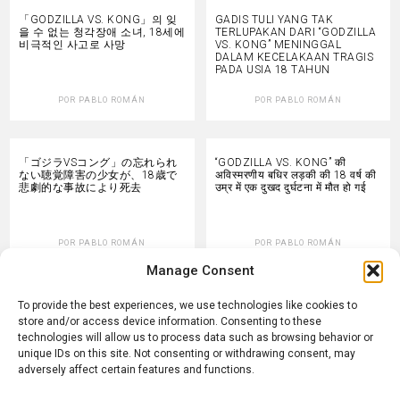
「GODZILLA VS. KONG」의 잊
GADIS TULI YANG TAK
을 수 없는 청각장애 소녀, 18세에
TERLUPAKAN DARI “GODZILLA
비극적인 사고로 사망
VS. KONG” MENINGGAL
DALAM KECELAKAAN TRAGIS
PADA USIA 18 TAHUN
POR
PABLO ROMÁN
POR
PABLO ROMÁN
「ゴジラVSコング」の忘れられ
“GODZILLA VS. KONG” की
ない聴覚障害の少女が、18歳で
अविस्मरणीय बधिर लड़की की 18 वर्ष की
悲劇的な事故により死去
उम्र में एक दुखद दुर्घटना में मौत हो गई
POR
PABLO ROMÁN
POR
PABLO ROMÁN
Manage Consent
L’INDIMENTICABILE RAGAZZA
DAS UNVERGESSLICHE
To provide the best experiences, we use technologies like cookies to
SORDA DI «GODZILLA VS.
GEHÖRLOSE MÄDCHEN AUS
store and/or access device information. Consenting to these
KONG» È MORTA IN UN
„GODZILLA VS. KONG“ STARB
technologies will allow us to process data such as browsing behavior or
TRAGICO INCIDENTE A 18
BEI EINEM TRAGISCHEN
unique IDs on this site. Not consenting or withdrawing consent, may
ANNI
UNFALL MIT 18
adversely affect certain features and functions.
POR
PABLO ROMÁN
POR
PABLO ROMÁN