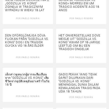
„GODZILLA VS. KONG”
KONG» MORREU EM UM
ZGINĘŁA W TRAGICZNYM
TRÁGICO ACIDENTE AOS 18
WYPADKU W WIEKU 18 LAT
ANOS
POR
PABLO ROMÁN
POR
PABLO ROMÁN
DEN OFÖRGLÖMLIGA DÖVA
HET ONVERGETELIJKE DOVE
FLICKAN FRÅN ”GODZILLA VS.
MEISJE UIT “GODZILLA VS.
KONG” DOG I EN TRAGISK
KONG” KWAM OP 18-JARIGE
OLYCKA VID 18 ÅRS ÅLDER
LEEFTIJD OM BIJ EEN
TRAGISCH ONGELUK
POR
PABLO ROMÁN
POR
PABLO ROMÁN
เด็กสาวหูหนวกผู้ยากจะลืมเลือน
GADIS PEKAK YANG TIDAK
จาก “GODZILLA VS. KONG” เสีย
DAPAT DILUPAKAN DARI
ชีวิตจากอุบัติเหตุอันน่าเศร้าในวัย
“GODZILLA VS. KONG”
18 ปี
MENINGGAL DUNIA DALAM
KEMALANGAN TRAGIS PADA
USIA 18 TAHUN
POR
PABLO ROMÁN
POR
PABLO ROMÁN