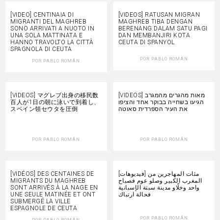
[VIDEO] CENTINAIA DI
[VIDEOS] RATUSAN MIGRAN
MIGRANTI DEL MAGHREB
MAGHREB TIBA DENGAN
SONO ARRIVATI A NUOTO IN
BERENANG DALAM SATU PAGI
UNA SOLA MATTINATA E
DAN MEMBANJIRI KOTA
HANNO TRAVOLTO LA CITTÀ
CEUTA DI SPANYOL
SPAGNOLA DI CEUTA
POR
PABLO ROMÁN
POR
PABLO ROMÁN
[VIDEOS] マグレブ出身の移民数
[VIDEOS] מאות מהגרים מהמגרב
百人が1日の朝に泳いで到着し、
הגיעו בשחייה בבוקר אחד והציפו
スペイン領セウタを圧倒
את העיר הספרדית סאוטה
POR
PABLO ROMÁN
POR
PABLO ROMÁN
[VIDÉOS] DES CENTAINES DE
[فيديوهات] مئات المهاجرين من
MIGRANTS DU MAGHREB
المغرب الكبير وصلو عوم فصباح
SONT ARRIVÉS À LA NAGE EN
واحد وخلّاو مدينة سبتة الإسبانية
UNE SEULE MATINÉE ET ONT
فحالة ارتباك
SUBMERGÉ LA VILLE
ESPAGNOLE DE CEUTA
POR
PABLO ROMÁN
POR
PABLO ROMÁN