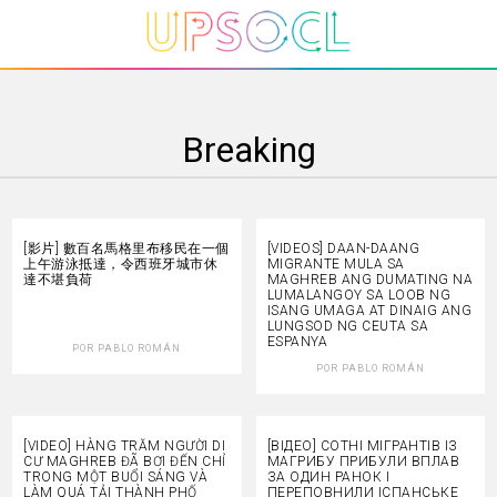
Breaking
[影片] 數百名馬格里布移民在一個
[VIDEOS] DAAN-DAANG
上午游泳抵達，令西班牙城市休
MIGRANTE MULA SA
達不堪負荷
MAGHREB ANG DUMATING NA
LUMALANGOY SA LOOB NG
ISANG UMAGA AT DINAIG ANG
LUNGSOD NG CEUTA SA
ESPANYA
POR
PABLO ROMÁN
POR
PABLO ROMÁN
[VIDEO] HÀNG TRĂM NGƯỜI DI
[ВІДЕО] СОТНІ МІГРАНТІВ ІЗ
CƯ MAGHREB ĐÃ BƠI ĐẾN CHỈ
МАГРИБУ ПРИБУЛИ ВПЛАВ
TRONG MỘT BUỔI SÁNG VÀ
ЗА ОДИН РАНОК І
LÀM QUÁ TẢI THÀNH PHỐ
ПЕРЕПОВНИЛИ ІСПАНСЬКЕ