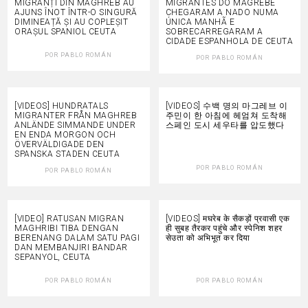
MIGRANȚI DIN MAGHREB AU
MIGRANTES DO MAGREBE
AJUNS ÎNOT ÎNTR-O SINGURĂ
CHEGARAM A NADO NUMA
DIMINEAȚĂ ȘI AU COPLEȘIT
ÚNICA MANHÃ E
ORAȘUL SPANIOL CEUTA
SOBRECARREGARAM A
CIDADE ESPANHOLA DE CEUTA
POR
PABLO ROMÁN
POR
PABLO ROMÁN
[VIDEOS] HUNDRATALS
[VIDEOS] 수백 명의 마그레브 이
MIGRANTER FRÅN MAGHREB
주민이 한 아침에 헤엄쳐 도착해
ANLÄNDE SIMMANDE UNDER
스페인 도시 세우타를 압도했다
EN ENDA MORGON OCH
ÖVERVÄLDIGADE DEN
SPANSKA STADEN CEUTA
POR
PABLO ROMÁN
POR
PABLO ROMÁN
[VIDEO] RATUSAN MIGRAN
[VIDEOS] मघरेब के सैकड़ों प्रवासी एक
MAGHRIBI TIBA DENGAN
ही सुबह तैरकर पहुंचे और स्पेनिश शहर
BERENANG DALAM SATU PAGI
सेउता को अभिभूत कर दिया
DAN MEMBANJIRI BANDAR
SEPANYOL, CEUTA
POR
PABLO ROMÁN
POR
PABLO ROMÁN